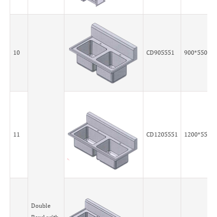
10
CD905551
900*550*5
11
CD1205551
1200*550*
Double