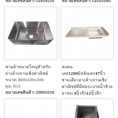
หมายเลขสินค้า: CS454530
หมายเลขสินค้า: CS505040
ชามผ้าขนาดใหญ่สำหรับ
สแตน
อ่างล้างจานเชิงพาณิชย์
เลส1200มิลลิเมตร47นิ้ว
ขนาด: 800x500x300
ชามเดียวอ่างล้างจานเชิง
มุม: R15
พาณิชย์ที่มีท่อระบายน้ำซ้าย
หมายเลขสินค้า: CS805030
อาจจะ4นิ้วถึง12นิ้วลึก