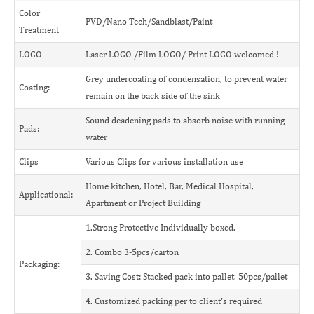
Color
PVD/Nano-Tech/Sandblast/Paint
Treatment
LOGO
Laser LOGO /Film LOGO/ Print LOGO welcomed !
Grey undercoating of condensation, to prevent water
Coating:
remain on the back side of the sink
Sound deadening pads to absorb noise with running
Pads:
water
Clips
Various Clips for various installation use
Home kitchen, Hotel, Bar, Medical Hospital,
Applicational:
Apartment or Project Building
1.Strong Protective Individually boxed.
2. Combo 3-5pcs/carton
Packaging:
3. Saving Cost: Stacked pack into pallet, 50pcs/pallet
4. Customized packing per to client's required