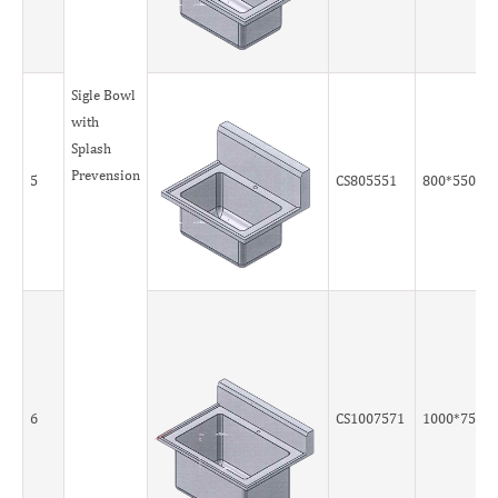
Sigle Bowl
with
Splash
Prevension
5
CS805551
800*550*5
6
CS1007571
1000*750*