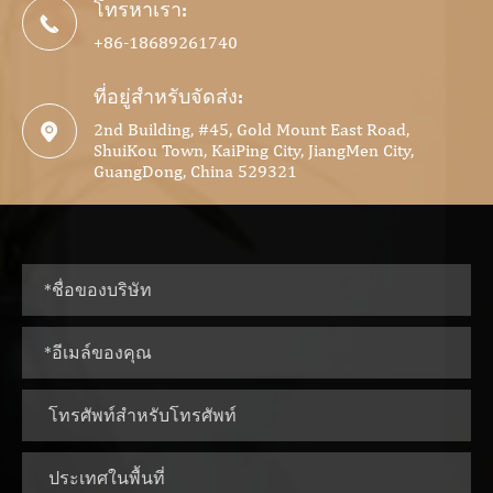
โทรหาเรา:

+86-18689261740
ที่อยู่สำหรับจัดส่ง:
2nd Building, #45, Gold Mount East Road,

ShuiKou Town, KaiPing City, JiangMen City,
GuangDong, China 529321