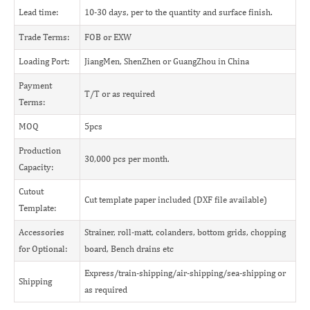
Lead time:
10-30 days, per to the quantity and surface finish.
Trade Terms:
FOB or EXW
Loading Port:
JiangMen, ShenZhen or GuangZhou in China
Payment
T/T or as required
Terms:
MOQ
5pcs
Production
30,000 pcs per month.
Capacity:
Cutout
Cut template paper included (DXF file available)
Template:
Accessories
Strainer, roll-matt, colanders, bottom grids, chopping
for Optional:
board, Bench drains etc
Express/train-shipping/air-shipping/sea-shipping or
Shipping
as required