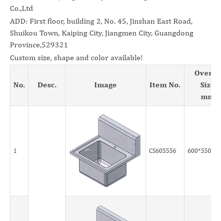
Co.,Ltd
ADD: First floor, building 2, No. 45, Jinshan East Road,
Shuikou Town, Kaiping City, Jiangmen City, Guangdong
Province,529321
Custom size, shape and color available!
Overal
No.
Desc.
Image
Item No.
Size
mm
1
CS605556
600*550*5