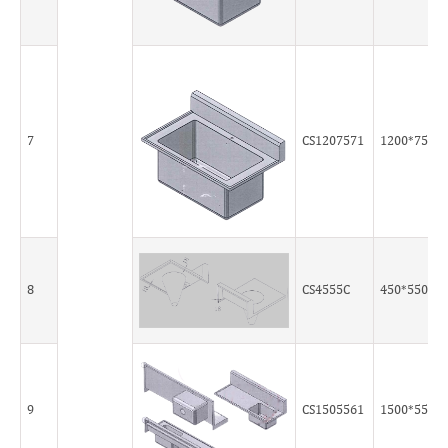
7
CS1207571
1200*750*
8
CS4555C
450*550*5
9
CS1505561
1500*550*