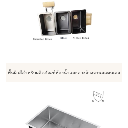
พื้นผิวสีสำหรับผลิตภัณฑ์ห้องน้ำและอ่างล้างจานสแตนเลส