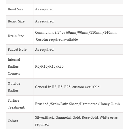
Bowl Size
As required
Board Size
As required
Common in 3.5" or 60mm/90mm/110mm/140mm
Drain Size
Cusotm required available
Faucet Hole
As required
Internal
Radius
R0/R10/R15/R25
Conner:
Outside
General in R3, R5, R25, custom available!
Radius
Surface
Brushed /Satin/Satin Sheen/Hammered/Honey Cumb
Treatment:
Silver,Black, Gunmetal, Gold, Rose Gold, White or as
Colors
required