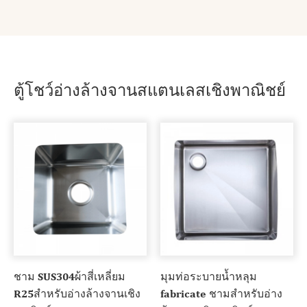
ตู้โชว์อ่างล้างจานสแตนเลสเชิงพาณิชย์
ชาม SUS304ผ้าสี่เหลี่ยม
มุมท่อระบายน้ำหลุม
R25สำหรับอ่างล้างจานเชิง
fabricate ชามสำหรับอ่าง