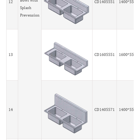
Bowl with
12
CD1405551
1400*550*
Splash
Prevension
13
CD1605551
1600*550*
14
CD1405571
1400*550*