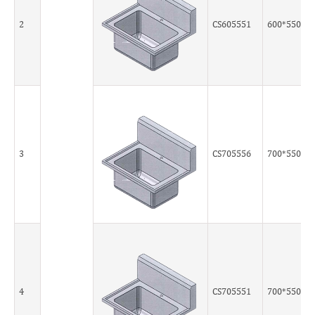
2
CS605551
600*550*5
3
CS705556
700*550*5
4
CS705551
700*550*5