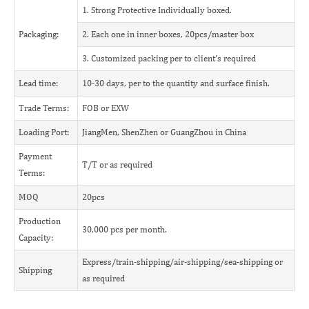
1. Strong Protective Individually boxed.
Packaging:
2. Each one in inner boxes, 20pcs/master box
3. Customized packing per to client's required
Lead time:
10-30 days, per to the quantity and surface finish.
Trade Terms:
FOB or EXW
Loading Port:
JiangMen, ShenZhen or GuangZhou in China
Payment
T/T or as required
Terms:
MOQ
20pcs
Production
30,000 pcs per month.
Capacity:
Express/train-shipping/air-shipping/sea-shipping or
Shipping
as required