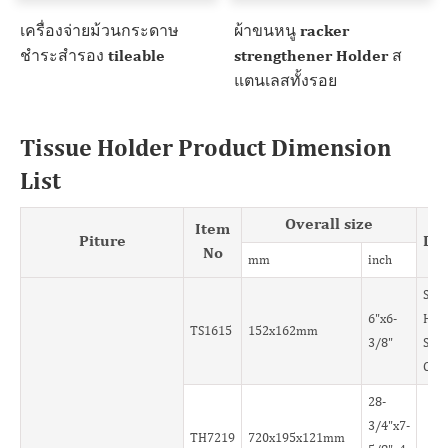
เครื่องจ่ายม้วนกระดาษ
ผ้าขนหนู racker
ชำระสำรอง tileable
strengthener Holder ส
แตนเลสทั้งรอย
Tissue Holder Product Dimension
List
Overall size
Item
Piture
Des
No
mm
inch
Squa
6"x6-
Hol
TS1615
152x162mm
3/8"
Size
Cus
28-
3/4"x7-
TH7219
720x195x121mm