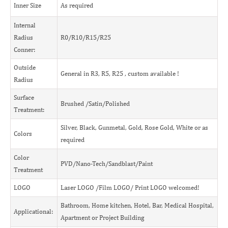
Inner Size
As required
Internal
Radius
R0/R10/R15/R25
Conner:
Outside
General in R3, R5, R25 , custom available !
Radius
Surface
Brushed /Satin/Polished
Treatment:
Silver, Black, Gunmetal, Gold, Rose Gold, White or as
Colors
required
Color
PVD/Nano-Tech/Sandblast/Paint
Treatment
LOGO
Laser LOGO /Film LOGO/ Print LOGO welcomed!
Bathroom, Home kitchen, Hotel, Bar, Medical Hospital,
Applicational:
Apartment or Project Building