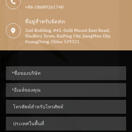

+86-18689261740
ที่อยู่สำหรับจัดส่ง:
2nd Building, #45, Gold Mount East Road,

ShuiKou Town, KaiPing City, JiangMen City,
GuangDong, China 529321