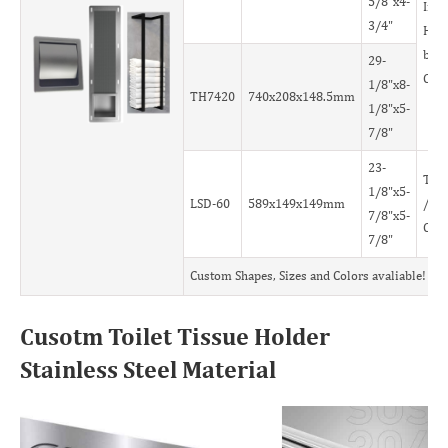
5/8"x4-
Inse
3/4"
Hold
brus
29-
Cus
1/8"x8-
TH7420
740x208x148.5mm
1/8"x5-
7/8"
23-
Tiss
1/8"x5-
LSD-60
589x149x149mm
/To
7/8"x5-
Cus
7/8"
Custom Shapes, Sizes and Colors avaliable!
Cusotm Toilet Tissue Holder
Stainless Steel Material