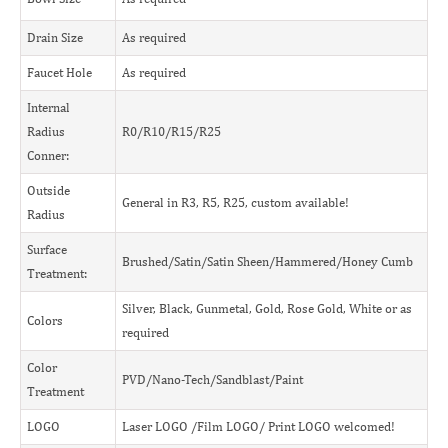
Drain Size
As required
Faucet Hole
As required
Internal
Radius
R0/R10/R15/R25
Conner:
Outside
General in R3, R5, R25, custom available!
Radius
Surface
Brushed/Satin/Satin Sheen/Hammered/Honey Cumb
Treatment:
Silver, Black, Gunmetal, Gold, Rose Gold, White or as
Colors
required
Color
PVD/Nano-Tech/Sandblast/Paint
Treatment
LOGO
Laser LOGO /Film LOGO/ Print LOGO welcomed!