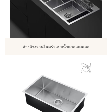
อ่างล้างจานในครัวแบบน้ำตกสแตนเลส