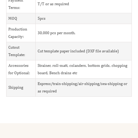
Payment
T/T or as required
Terms:
MOQ
5pcs
Production
30,000 pcs per month.
Capacity:
Cutout
Cut template paper included (DXF file available)
Template:
Accessories
Strainer, roll-matt, colanders, bottom grids, chopping
for Optional:
board, Bench drains etc
Express/train-shipping/air-shipping/sea-shipping or
Shipping
as required