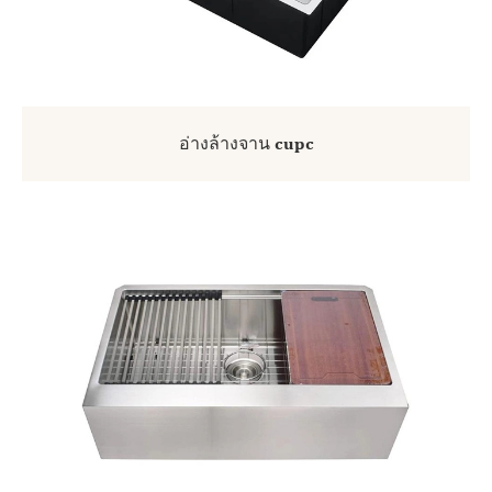
อ่างล้างจาน cupc