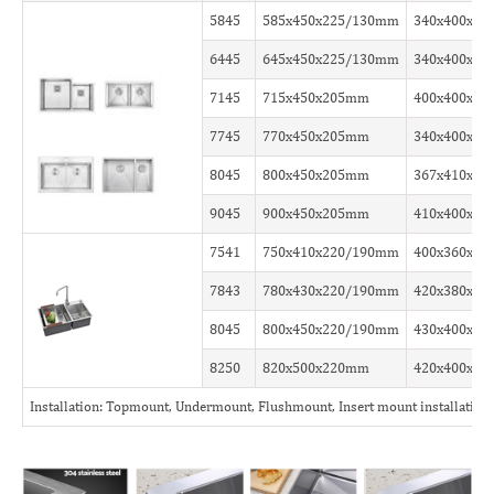
5845
585x450x225/130mm
340x400x2
6445
645x450x225/130mm
340x400x2
7145
715x450x205mm
400x400x2
7745
770x450x205mm
340x400x2
8045
800x450x205mm
367x410x2
9045
900x450x205mm
410x400x2
7541
750x410x220/190mm
400x360x2
7843
780x430x220/190mm
420x380x2
8045
800x450x220/190mm
430x400x2
8250
820x500x220mm
420x400x2
Installation: Topmount, Undermount, Flushmount, Insert mount installation 