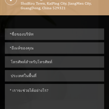
ShuiKou Town, KaiPing City, JiangMen City,
GuangDong, China 529321