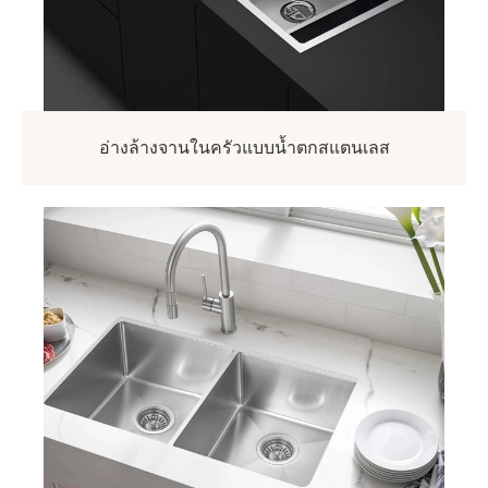
อ่างล้างจานในครัวแบบน้ำตกสแตนเลส