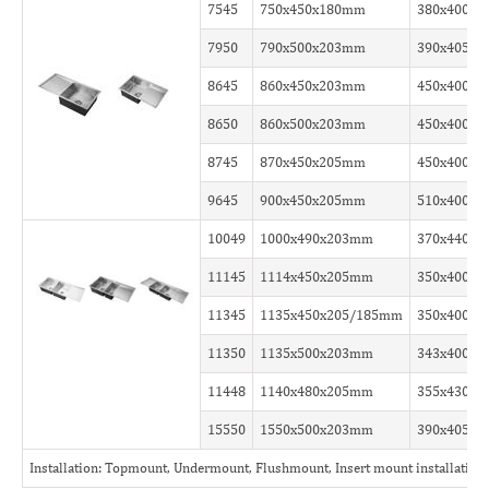
7545
750x450x180mm
380x400x
7950
790x500x203mm
390x405x
8645
860x450x203mm
450x400x
8650
860x500x203mm
450x400x
8745
870x450x205mm
450x400x
9645
900x450x205mm
510x400x
10049
1000x490x203mm
370x440x
11145
1114x450x205mm
350x400x
11345
1135x450x205/185mm
350x400x
11350
1135x500x203mm
343x400x
11448
1140x480x205mm
355x430x
15550
1550x500x203mm
390x405x
Installation: Topmount, Undermount, Flushmount, Insert mount installation 