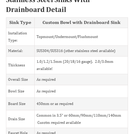
Stainless Steel Sinks With
Drainboard Detail
Sink Type
Custom Bowl with Drainboard Sink
Installation
Topmount/Undermount/Flushmount
Type:
Material:
SUS304/SUS316 (other stainless steel available)
1.0/1.2/1.5mm (20/18/16 gauge), 2.0/3.0mm
Thickness
available!
Overall Size
As required
Bowl Size
As required
Board Size
450mm or as required
Common in 3.5" or 60mm/90mm/110mm/140mm
Drain Size
Cusotm required available
Faucet Hole
As required