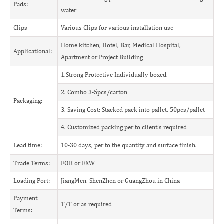
Pads:
water
Clips
Various Clips for various installation use
Home kitchen, Hotel, Bar, Medical Hospital,
Applicational:
Apartment or Project Building
1.Strong Protective Individually boxed.
2. Combo 3-5pcs/carton
Packaging:
3. Saving Cost: Stacked pack into pallet, 50pcs/pallet
4. Customized packing per to client's required
Lead time:
10-30 days, per to the quantity and surface finish.
Trade Terms:
FOB or EXW
Loading Port:
JiangMen, ShenZhen or GuangZhou in China
Payment
T/T or as required
Terms: