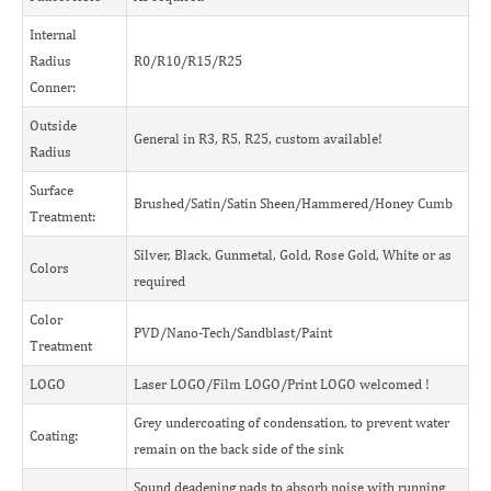
Internal
Radius
R0/R10/R15/R25
Conner:
Outside
General in R3, R5, R25, custom available!
Radius
Surface
Brushed/Satin/Satin Sheen/Hammered/Honey Cumb
Treatment:
Silver, Black, Gunmetal, Gold, Rose Gold, White or as
Colors
required
Color
PVD/Nano-Tech/Sandblast/Paint
Treatment
LOGO
Laser LOGO/Film LOGO/Print LOGO welcomed !
Grey undercoating of condensation, to prevent water
Coating:
remain on the back side of the sink
Sound deadening pads to absorb noise with running